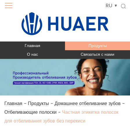
RU
Главная
Продукты
О нас
Связаться с нами
Главная
-
Продукты
-
Домашнее отбеливание зубов
-
Отбеливающие полоски
-
Частная этикетка полосок
для отбеливания зубов без перекиси