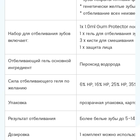
* генетически желтые зубы 
* отбеливание всех неизвес
1x 1.0ml Gum Protector пос
Набор для отбеливания зубов
1 x гель для отбеливания зу
включает:
3 x кисти для смешивания
1 x защита лица
Отбеливающий гель основной
Пероксид водорода
ингредиент
Сила отбеливающего геля по
6% HP, 16% HP, 25% HP, 35%
желанию
Упаковка
прозрачная упаковка, картон
Результат отбеливания
Более белые зубы до 5-14 от
Дозировка
1 комплект можно использова