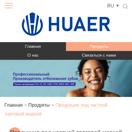
RU
Главная
Продукты
О нас
Связаться с нами
Главная
-
Продукты
-
Продукция под частной
торговой маркой