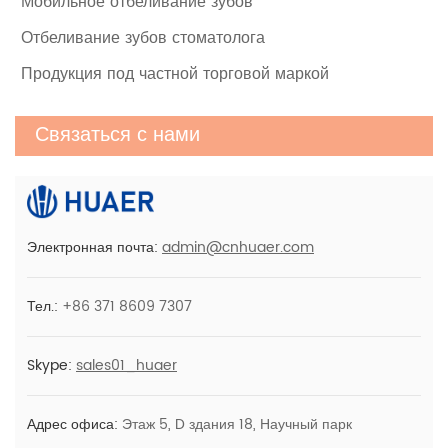
Мобильное отбеливание зубов
2-го поколения
Отбеливание зубов стоматолога
Продукция под частной торговой маркой
Профессиональный набор жидкости и
Связаться с нами
порошка для отбеливания зубов на 5
пациентов
Наборы для отбеливания зубов с синей
Электронная почта:
admin@cnhuaer.com
светодиодной подсветкой
Тел.:
+86 371 8609 7307
Skype:
sales01_huaer
Адрес офиса:
Этаж 5, D здания 18, Научный парк