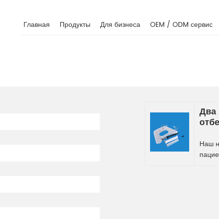
Главная
Продукты
Для бизнеса
OEM / ODM сервис
Два
отбе
Наш н
пацие
высоч
профе
получ
лучши
стома