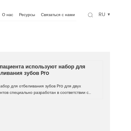
RU
О нас
Ресурсы
Связаться с нами
 пациента используют набор для
ливания зубов Pro
абор для отбеливания зубов Pro для двух
нтов специально разработан в соответствии с
айшими стандартами качества. Выберите наш
ссиональный гель для отбеливания зубов и
ите очаровательную улыбку за 15 минут! Это
й выбор для профессиональных
тологических клиник/салонов/спа.