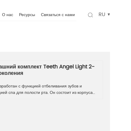
RU
О нас
Ресурсы
Связаться с нами
шний комплект Teeth Angel Light 2-
околения
зработан с функцией отбеливания зубов и
ией спа для полости рта. Он состоит из корпуса
диодного светильника Angle и частей лотка для
Предоставить вам продукцию очень хорошего
тва с наиболее экономичной ценой и
ссиональным обслуживанием, гарантируя, что ваш
с безопасен в течение длительного времени.