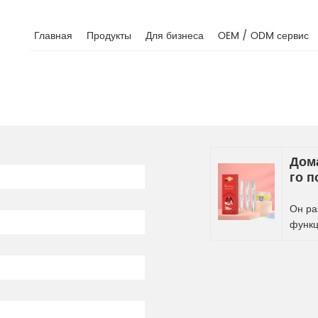
Главная
Продукты
Для бизнеса
OEM / ODM сервис
Дома
го п
Он ра
функц
свето
рта. 
качес
профе
бизне